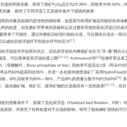
两次扫选的闭路实验，获得了精矿P
O
品位为29.38%，回收率为95.82%，
2
5
为研究对象，探究了不同浮选工艺及操作条件下脱镁的效果.
脱镁的对象其粒级仍是传统的细粒级，这是因为有用矿物达到较好的单体
入料的粒度，但是磨矿所带来的高能耗以及过磨所导致的恶化浮选已经成
题带来了可能性，通过对磨机沉砂进行粗粒分选，可以预先分选出一部分
[
17
]
可以减轻后续浮选环节和脱水环节的压力
.
粒浮选技术开始受到关注，流化床浮选柱内稀相矿化区为“浮–重”耦合分
[
18
−
21
]
[
22
]
的湍流，可以显著提高浮选粒度上限
. Kohmuench等
在佛罗里达某
L（骨磷酸钙，Bone phosphate of line）回收率可提高近1倍（即从约
回收率从约60%提高到近85%，并进一步在南米德堡选矿厂采用HydroFloat
[
23
]
效回收，BPL回收率为90%～98%，产品BPL的质量分数平均约为60%
.
[
24
−
27
]
金、硫化物矿物、铁矿石、煤等矿物的分选都具有一定的效果
，但目
件下，探索了流化床浮选（Fluidized bed flotation，FBF
难选原因，并探究了给料粒度对于分选的影响，研究了粗粒磷矿脱镁的可行