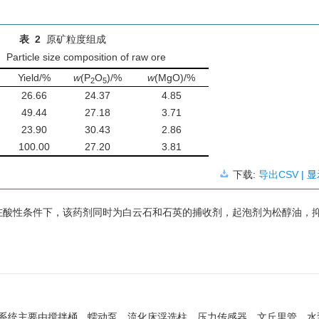
表 2
原矿粒度组成
.
Particle size composition of raw ore
Yield/%
w
(P
O
)/%
w
(MgO)/%
2
5
26.66
24.37
4.85
49.44
27.18
3.71
23.90
30.43
2.86
100.00
27.20
3.81
下载:
导出CSV
| 
在酸性条件下，该药剂同时为白云石和石英的捕收剂，起泡剂为松醇油，
该系统主要由搅拌桶、蠕动泵、流化床浮选柱、压力传感器、文丘里管、水