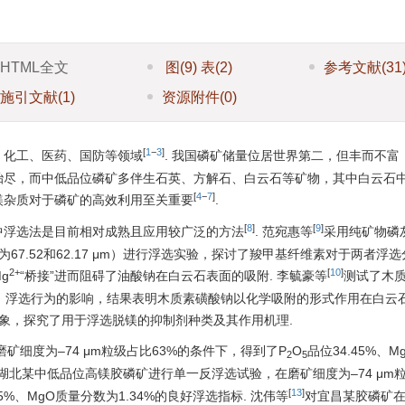
HTML全文
图
(9)
表
(2)
参考文献
(31
施引文献
(1)
资源附件
(0)
[
1
−
3
]
、化工、医药、国防等领域
. 我国磷矿储量位居世界第二，但丰而不富
殆尽，而中低品位磷矿多伴生石英、方解石、白云石等矿物，其中白云石
[
4
−
7
]
镁杂质对于磷矿的高效利用至关重要
.
[
8
]
[
9
]
中浮选法是目前相对成熟且应用较广泛的方法
. 范宛惠等
采用纯矿物磷
为67.52和62.17 μm）进行浮选实验，探讨了羧甲基纤维素对于两者浮
2+
[
10
]
g
“桥接”进而阻碍了油酸钠在白云石表面的吸附. 李毓豪等
测试了木
粒级）浮选行为的影响，结果表明木质素磺酸钠以化学吸附的形式作用在白云
对象，探究了用于浮选脱镁的抑制剂种类及其作用机理.
细度为–74 μm粒级占比63%的条件下，得到了P
O
品位34.45%、
2
5
湖北某中低品位高镁胶磷矿进行单一反浮选试验，在磨矿细度为–74 μm
[
13
]
5%、MgO质量分数为1.34%的良好浮选指标. 沈伟等
对宜昌某胶磷矿