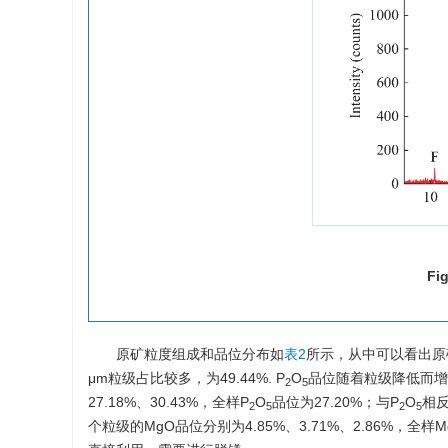
Fi
原矿粒度组成和品位分布如
表2
所示，从中可以看出原矿中–
μm粒级占比较多，为49.44%. P
O
品位随着粒级降低而增大，在
2
5
27.18%、30.43%，全样P
O
品位为27.20%；与P
O
相反
2
5
2
5
个粒级的MgO品位分别为4.85%、3.71%、2.86%，全样M