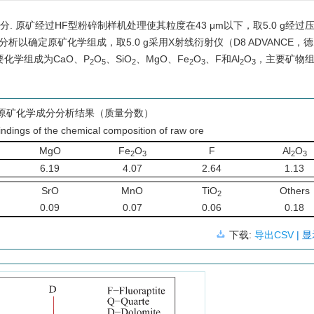
分. 原矿经过HF型粉碎制样机处理使其粒度在43 μm以下，取5.0 g经过
析以确定原矿化学组成，取5.0 g采用X射线衍射仪（D8 ADVANCE，
化学组成为CaO、P
O
、SiO
、MgO、Fe
O
、F和Al
O
，主要矿物
2
5
2
2
3
2
3
原矿化学成分分析结果（质量分数）
findings of the chemical composition of raw ore
MgO
Fe
O
F
Al
O
2
3
2
3
6.19
4.07
2.64
1.13
SrO
MnO
TiO
Others
2
0.09
0.07
0.06
0.18
下载:
导出CSV
| 