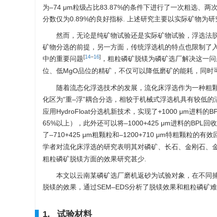
为–74 μm粒级占比83.87%的条件下进行了一次粗选、
分数仅为0.89%的良好指标. 上述研究主要以实际矿物
然而，无论是纯矿物试验还是实际矿物试验，浮选法
矿物分选的前提，另一方面，传统浮选机的特点也限制了
[
14
−
16
]
中的重要问题
，粗粒磷矿脱镁为磷矿选厂解决这一问
位、低MgO品位的精矿，不仅可以降低磨矿的能耗，同时
随着流态化浮选技术的发展，流化床浮选作为一种粗颗
化区为“重–浮”耦合分选，相较于机械式浮选机具有较低
应用HydroFloat分选机新技术，实现了+
1000
μm进料的BP
65%以上），此外还可以将–
1000
+425 μm进料的BPL
了–710+425 μm粗颗粒和–
1200
+710 μm特粗颗粒的有
学者对流化床浮选的研究表明其对磷矿、长石、金刚石、
粗粒磷矿脱镁方面的效果研究甚少.
本文以云南某磷矿选厂磨机返砂为试验对象，在不同捕收剂用量条
脱镁的效果，通过SEM–EDS分析了脱镁效果和粗粒磷矿
1. 试验材料