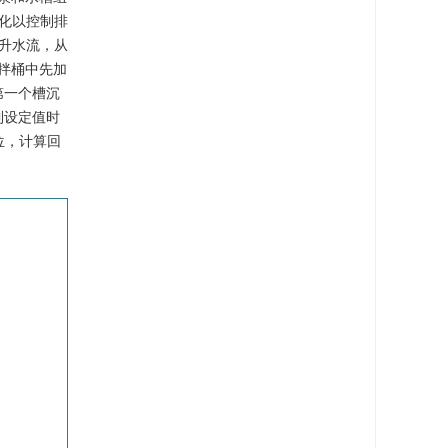
化以控制排
升水流，从
搅拌桶中先加
第一个槽沉
到设定值时
位，计算回