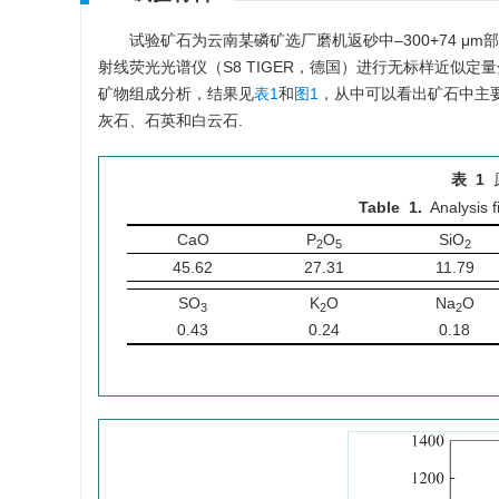
试验矿石为云南某磷矿选厂磨机返砂中–300+74 μm部
射线荧光光谱仪（S8 TIGER，德国）进行无标样近似定量分
矿物组成分析，结果见
表1
和
图1
，从中可以看出矿石中主要
灰石、石英和白云石.
表 1
Table 1.
Analysis 
CaO
P
O
SiO
2
5
2
45.62
27.31
11.79
SO
K
O
Na
O
3
2
2
0.43
0.24
0.18