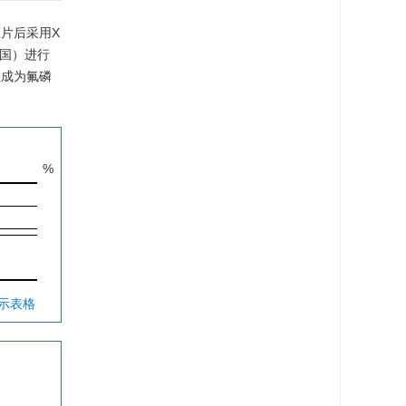
压片后采用X
德国）进行
组成为氟磷
%
显示表格