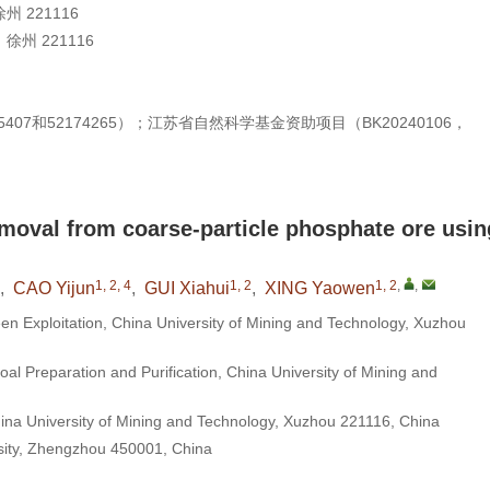
221116
 221116
5407和52174265）；江苏省自然科学基金资助项目（BK20240106，
oval from coarse-particle phosphate ore usin
1, 2, 4
1, 2
1, 2
,
,
,
CAO Yijun
,
GUI Xiahui
,
XING Yaowen
n Exploitation, China University of Mining and Technology, Xuzhou
l Preparation and Purification, China University of Mining and
ina University of Mining and Technology, Xuzhou 221116, China
sity, Zhengzhou 450001, China