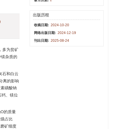
被引次数:
1
出版历程
)
收稿日期:
2024-10-20
网络出版日期:
2024-12-19
刊出日期:
2025-08-24
，多为贫矿
中镁杂质的
灰石和白云
选分离的影响
质素磺酸钠
石钙、镁位
MgO的质量
粒级占比
在磨矿细度