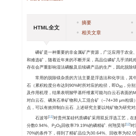
摘要
HTML全文
相关文章
磷矿是一种重要的非金属矿产资源，广泛应用于农业
和难选矿，随着近年来的不断开采，高品位磷矿几乎消耗
存在会严重影响湿法磷酸及后续磷产品的生产，因此脱除
常用的脱除镁杂质的方法主要是浮选法和化学法，其
石（累积粒度分布达到90%时所对应的粒径，即
D
，分别
90
及作用机理，结果表明羧甲基纤维素可能与白云石表面的M
对白云石、磷灰石单矿物和人工混合矿（–74+38 μm
点，可以有效抑制白云石. 上述研究主要以纯矿物为研究
[
11
]
石波等
对贵州某硅钙质磷矿采用双反浮选工艺，在磨矿
[
12
]
分数0.94%、P
O
回收率79.19%的磷精矿. 何翔昊等
对
2
5
70%的条件下，得到了精矿品位为30.64%、回收率为82.0