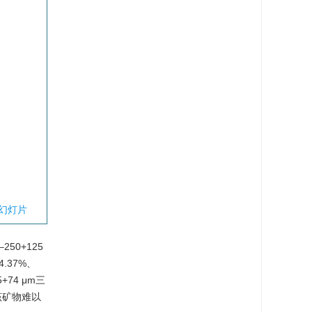
幻灯片
50+125
4.37%、
+74 μm三
该矿物难以