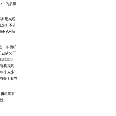
MgO的质量
解离是实现
为选矿环节
高P
O
品
2
5
选，浓相矿
工业磷化厂
35%提高到
分选机实现
 多年来众多
前关于其在
）对粗粒磷矿
性.