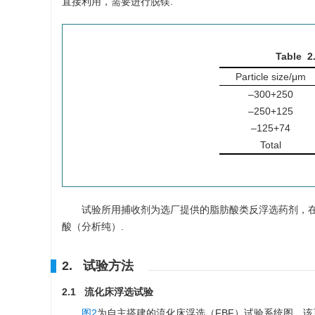
直接利用，需要进行脱镁.
Table 2
Particle size/μm
–300+250
–250+125
–125+74
Total
试验所用捕收剂为选厂提供的脂肪酸类反浮选药剂，
酸（分析纯）.
2. 试验方法
2.1 流化床浮选试验
图2
为自主搭建的流化床浮选（FBF）试验系统图，