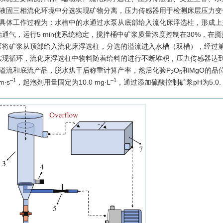
气液固三相流化环境中分选实现矿物分离，压力传感器用于检测床层压力变
 具体工作过程为：水槽中的水通过水泵从底部给入流化床浮选柱，形成上
气，运行5 min使系统稳定，搅拌桶中矿浆质量浓度控制在30%，在
过蠕动泵将矿浆从顶部给入流化床浮选柱，分选的溢流进入水槽（双槽），经过
实现循环，流化床浮选柱中物料随着给料的进行不断堆积，压力传感器达
集溢流和底流产品，脱水烘干后称重计算产率，然后化验P
O
和MgO的品
2
5
–1
–1
m·s
，起泡剂用量固定为10.0 mg·L
，通过添加硫酸控制矿浆pH为5.0.