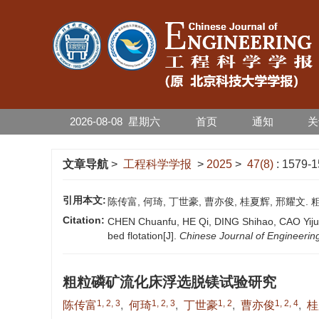
2026-08-08
星期
六
首页
通知
关
文章导航
>
工程科学学报
>
2025
>
47(8)
: 1579-1
引用本文:
陈传富, 何琦, 丁世豪, 曹亦俊, 桂夏辉, 邢耀文. 粗
Citation:
CHEN Chuanfu, HE Qi, DING Shihao, CAO Yijun,
bed flotation[J].
Chinese Journal of Engineerin
粗粒磷矿流化床浮选脱镁试验研究
1, 2, 3
1, 2, 3
1, 2
1, 2, 4
陈传富
,
何琦
,
丁世豪
,
曹亦俊
,
桂