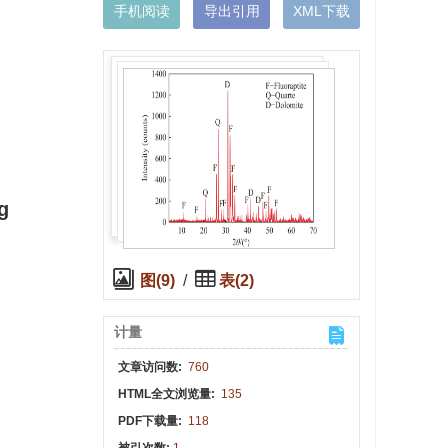
手机阅读
导出引用
XML下载
g
图(9)
/
表(2)
计量
文章访问数:
760
HTML全文浏览量:
135
PDF下载量:
118