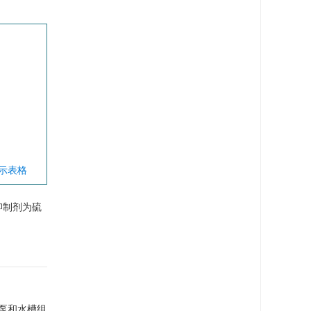
显示表格
抑制剂为硫
泵和水槽组