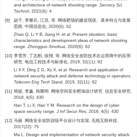
and architecture of network shooting range.
Secrecy Sci
Technol
, 2021(6): 4
[9]
赵千, 李耀兵, 江浩, 等. 网络靶场的建设现状、基本特点与发展
思路. 中国信息化, 2020(6): 62
Zhao Q, Li Y B, Jiang H, et al. Present situation, basic
characteristics and development ideas of network shooting
range.
Zhongguo Xinxihua
, 2020(6): 62
[10]
李雪芳, 丁志刚, 徐翔, 等. 网络安全攻防技术在运营商中的应用
研究. 电信工程技术与标准化, 2019, 32(11): 82
Li X F, Ding Z G, Xu X, et al. Research and application of
network security attack and defense technology in operators.
Telecom Eng Tech Stand
, 2019, 32(11): 82
[11]
韩挺, 李鑫, 韩耀明. 网络空间安全靶场设计研究. 信息安全研究,
2018, 4(5): 430
Han T, Li X, Han Y M. Research on the design of cyber
space security range.
J Inf Secur Res
, 2018, 4(5): 430
[12]
马丽. 网络安全攻防训练平台设计与实现. 无线互联科技,
2017(22): 75
Ma L. Design and implementation of network security attack