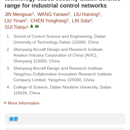
range for industrial control networks
1
2
2
JIN Mengxue
,
WANG Yanwei
,
LIU Haining
,
2
3
4
LIU Yinan
,
CHEN Yonghong
,
LIN Sida
,
1
,
,
SUI Tianju
1.
School of Control Science and Engineering, Dalian
University of Technology Dalian 116000, China
2.
Shenyang Aircraft Design and Research Institute,
Aviation Industry Corporation of China (AVIC),
Shenyang 110000, China
3.
Shenyang Aircraft Design and Research Institute
Yangzhou Collaborative Innovation Research Institute
Company Limited, Yangzhou 225000, China
4.
College of Science, Dalian Maritime University, Dalian
116026, China
More Information
摘要