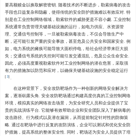
要高额赎金以换取解密密钥. 随着技术的不断进步，勒索病毒的攻击
手段也日益复杂和隐蔽，使得传统的安全防护措施难以有效应对. 特
别是在工业控制网络领域，勒索软件的威胁更是不容小觑. 工业控制
系统通常负责管理关键基础设施的运行，如电力供应、水资源管
理、交通信号控制等，一旦被勒索病毒攻击，不仅会导致生产中
断，还可能引发严重的安全事故，甚至危及公共安全和国家安全. 例
如，电力系统的瘫痪可能导致大面积停电，给社会经济带来巨大损
失；交通信号系统的失控则可能引发交通混乱，危及公众生命安全.
因此，必须高度重视勒索软件对工业控制网络的潜在危害，采取强
有力的措施加以防范和应对，以确保关键基础设施的安全稳定运行
[
3
]
.
在这种背景下，安全攻防靶场作为一种创新的网络安全解决方
案，逐渐崭露头角. 安全攻防靶场通过构建高度仿真的工业控制网络
环境，模拟真实的网络攻击场景，为安全研究人员和企业提供了宝
贵的实战演练平台. 它能够有效帮助企业和安全团队深入了解病毒的
攻击路径、行为模式以及潜在漏洞，从而提前制定针对性的防御策
略. 通过在靶场中进行反复的攻防演练，企业可以测试和优化安全防
护措施，提高系统的整体安全性. 同时，靶场还为安全人员提供了培