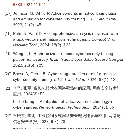
6833.2024.11.041
[17]
Johnson M, White P. Advancements in network simulation
and emulation for cybersecurity training.
IEEE Secur Priv
,
2023, 21(2): 45
[18]
Patel N, Patel D. A comprehensive analysis of ransomware
attack vectors and mitigation techniques.
J Comput Virol
Hacking Tech
, 2024, 18(2): 123
[19]
Wang L, Li H. Virtualization-based cybersecurity testing
platforms: a survey.
IEEE Trans Dependable Secure Comput
,
2023, 20(5): 789
[20]
Brown A, Green B. Cyber range architectures for realistic
cybersecurity training.
IEEE Trans Educ
, 2024, 67(1): 12
[21]
李华, 张丽. 虚拟化技术在网络靶场中的应用. 网络安全技术与
应用, 2024(3): 56
Li H, Zhang L. Application of virtualization technology in
cyber ranges.
Network Secur Technol Appl
, 2024(3): 56
[22]
王晓东, 李明. 工业控制系统网络安全靶场建设与应用. 网络与
信息安全学报, 2023, 9(4): 78