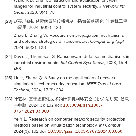
Wang X D, Li M. Construction and application of cyber
ranges for industrial control system security.
J Network Inf
Secur
, 2023, 9(4): 78
[23]
赵亮, 张伟. 勒索病毒的传播机制与防御策略研究. 计算机工程
与应用, 2024, 60(2): 123
Zhao L, Zhang W. Research on propagation mechanisms
and defense strategies of ransomware.
Comput Eng Appl
,
2024, 60(2): 123
[24]
Davis J, Thompson S. Ransomware defense mechanisms in
industrial environments.
Ind Control Syst Secur
, 2023, 15(4):
456
[25]
Liu Y, Zhang Q. A Study on the application of network
simulation in cybersecurity education.
IEEE Trans Learn
Technol
, 2024, 17(3): 234
[26]
叶艺林. 基于虚拟化技术的计算机网络安全防护方法研究. 信息
与电脑, 2024(3): 192
doi:
10.3969/j.issn.1003-
9767.2024.03.060
Ye Y L. Research on computer network security protection
methods based on virtualization technology.
Inf Comput
,
2024(3): 192
doi:
10.3969/j.issn.1003-9767.2024.03.060