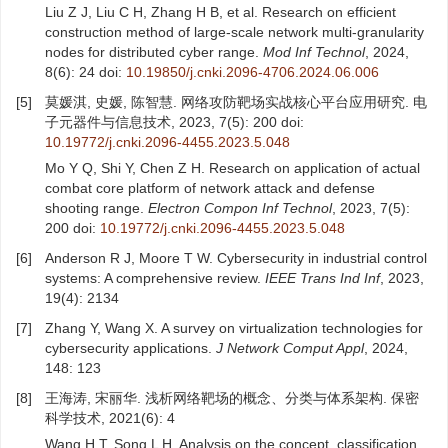
Liu Z J, Liu C H, Zhang H B, et al. Research on efficient
construction method of large-scale network multi-granularity
nodes for distributed cyber range.
Mod Inf Technol
, 2024,
8(6): 24
doi:
10.19850/j.cnki.2096-4706.2024.06.006
[5]
莫媛淇, 史媛, 陈智慧. 网络攻防靶场实战核心平台应用研究. 电
子元器件与信息技术, 2023, 7(5): 200
doi:
10.19772/j.cnki.2096-4455.2023.5.048
Mo Y Q, Shi Y, Chen Z H. Research on application of actual
combat core platform of network attack and defense
shooting range.
Electron Compon Inf Technol
, 2023, 7(5):
200
doi:
10.19772/j.cnki.2096-4455.2023.5.048
[6]
Anderson R J, Moore T W. Cybersecurity in industrial control
systems: A comprehensive review.
IEEE Trans Ind Inf
, 2023,
19(4): 2134
[7]
Zhang Y, Wang X. A survey on virtualization technologies for
cybersecurity applications.
J Network Comput Appl
, 2024,
148: 123
[8]
王海涛, 宋丽华. 浅析网络靶场的概念、分类与体系架构. 保密
科学技术, 2021(6): 4
Wang H T, Song L H. Analysis on the concept, classification