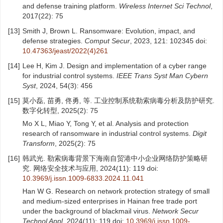
and defense training platform.
Wireless Internet Sci Technol
,
2017(22): 75
[13]
Smith J, Brown L. Ransomware: Evolution, impact, and
defense strategies.
Comput Secur
, 2023, 121: 102345
doi:
10.47363/jeast/2022(4)261
[14]
Lee H, Kim J. Design and implementation of a cyber range
for industrial control systems.
IEEE Trans Syst Man Cybern
Syst
, 2024, 54(3): 456
[15]
莫小磊, 苗勇, 佟勇, 等. 工业控制系统勒索病毒分析及防护研究.
数字化转型, 2025(2): 75
Mo X L, Miao Y, Tong Y, et al. Analysis and protection
research of ransomware in industrial control systems.
Digit
Transform
, 2025(2): 75
[16]
韩武光. 勒索病毒背景下海南自贸港中小企业网络防护策略研
究. 网络安全技术与应用, 2024(11): 119
doi:
10.3969/j.issn.1009-6833.2024.11.041
Han W G. Research on network protection strategy of small
and medium-sized enterprises in Hainan free trade port
under the background of blackmail virus.
Network Secur
Technol Appl
, 2024(11): 119
doi:
10.3969/j.issn.1009-