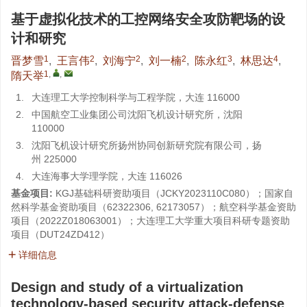
基于虚拟化技术的工控网络安全攻防靶场的设
计和研究
1
2
2
2
3
4
晋梦雪
,
王言伟
,
刘海宁
,
刘一楠
,
陈永红
,
林思达
,
1
,
,
隋天举
1.
大连理工大学控制科学与工程学院，大连 116000
2.
中国航空工业集团公司沈阳飞机设计研究所，沈阳
110000
3.
沈阳飞机设计研究所扬州协同创新研究院有限公司，扬
州 225000
4.
大连海事大学理学院，大连 116026
基金项目:
KGJ基础科研资助项目（
JCKY2023110C080
）；国家自
然科学基金资助项目（
62322306
,
62173057
）；航空科学基金资助
项目（
2022Z018063001
）；大连理工大学重大项目科研专题资助
项目（
DUT24ZD412
）
详细信息
Design and study of a virtualization
technology-based security attack-defense