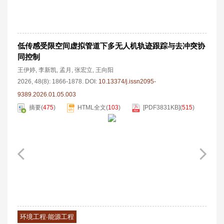
低传感受限空间虚拟管道下多无人机轨迹跟踪与去冲突协
同控制
王伊婷
,
李新凯
,
孟月
,
张宏立
,
王向阳
2026, 48(8): 1866-1878.
DOI:
10.13374/j.issn2095-
9389.2026.01.05.003
摘要
(
475
)
HTML全文
(
103
)
[PDF
3831KB
]
(
515
)
环境工程·能源工程