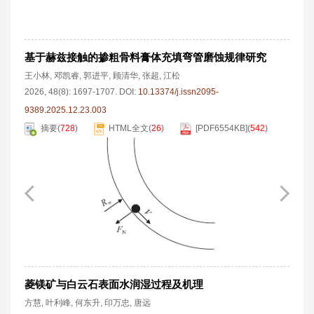
基于赫兹接触的掺粗骨料膏体充填弯管磨蚀规律研究
王小林
,
邓凯睿
,
郭进平
,
顾清华
,
张超
,
江松
2026, 48(8): 1697-1707.
DOI:
10.13374/j.issn2095-
9389.2025.12.23.003
摘要
(
728
)
HTML全文
(
26
)
[PDF
6554KB
]
(
542
)
菱镁矿与白云石表面水润湿过程及机理
方慧
,
叶利峰
,
何东升
,
印万忠
,
唐远