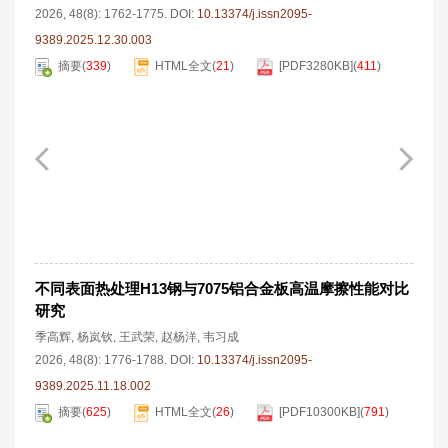
2026, 48(8): 1762-1775.
DOI:
10.13374/j.issn2095-
9389.2025.12.30.003
摘要
(
339
)
HTML全文
(
21
)
[PDF
3280KB
]
(
411
)
不同表面热处理H13钢与7075铝合金板高温摩擦性能对比
研究
季高辉
,
杨岚钦
,
王武荣
,
赵杨洋
,
韦习成
2026, 48(8): 1776-1788.
DOI:
10.13374/j.issn2095-
9389.2025.11.18.002
摘要
(
625
)
HTML全文
(
26
)
[PDF
10300KB
]
(
791
)