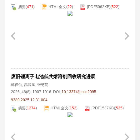
摘要
(
471
)
HTML全文
(
22
)
[PDF
5062KB
]
(
522
)
废旧锂离子电池低共熔溶剂回收研究进展
韩俊仙
,
高源卿
,
张芝昆
2026, 48(8): 1907-1916.
DOI:
10.13374/j.issn2095-
9389.2025.12.31.004
摘要
(
1274
)
HTML全文
(
152
)
[PDF
1537KB
]
(
525
)