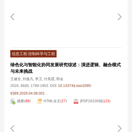
信息工程·控制科学与工程
绿色化与智能化协同发展研究综述：演进逻辑、融合模式
与未来挑战
王健全
,
刘逸凡
,
李卫
,
付美霞
,
郭金
2026, 48(8): 1789-1803.
DOI:
10.13374/j.issn2095-
9389.2026.04.08.001
摘要
(
89
)
HTML全文
(
27
)
[PDF
2632KB
]
(
123
)