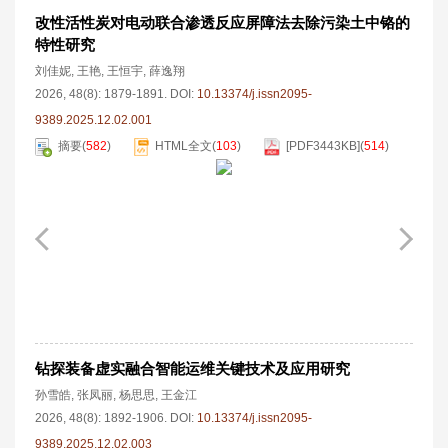
改性活性炭对电动联合渗透反应屏障法去除污染土中铬的
特性研究
刘佳妮
,
王艳
,
王恒宇
,
薛逸翔
2026, 48(8): 1879-1891.
DOI:
10.13374/j.issn2095-
9389.2025.12.02.001
摘要
(
582
)
HTML全文
(
103
)
[PDF
3443KB
]
(
514
)
钻探装备虚实融合智能运维关键技术及应用研究
孙雪皓
,
张凤丽
,
杨思思
,
王金江
2026, 48(8): 1892-1906.
DOI:
10.13374/j.issn2095-
9389.2025.12.02.003