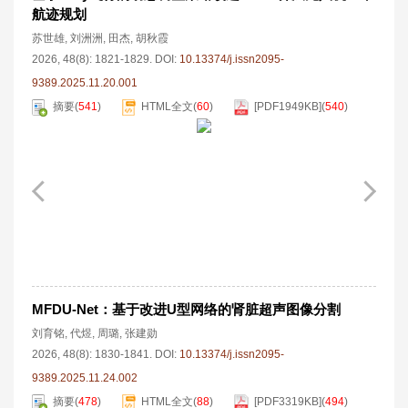
航迹规划
苏世雄
,
刘洲洲
,
田杰
,
胡秋霞
2026, 48(8): 1821-1829.
DOI:
10.13374/j.issn2095-
9389.2025.11.20.001
摘要
(
541
)
HTML全文
(
60
)
[PDF
1949KB
]
(
540
)
MFDU-Net：基于改进U型网络的肾脏超声图像分割
刘育铭
,
代煜
,
周璐
,
张建勋
2026, 48(8): 1830-1841.
DOI:
10.13374/j.issn2095-
9389.2025.11.24.002
摘要
(
478
)
HTML全文
(
88
)
[PDF
3319KB
]
(
494
)