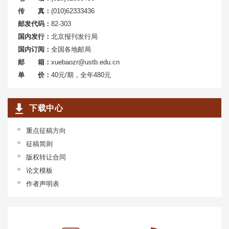
传 真：
(010)62333436
邮发代码：
82-303
国内发行：
北京报刊发行局
国内订阅：
全国各地邮局
邮 箱：
xuebaozr@ustb.edu.cn
单 价：
40元/期，全年480元
下载中心
重点征稿方向
征稿简则
版权转让合同
论文模板
作者声明表