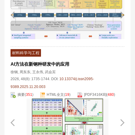
材料科学与工程
AI方法在新钢种研发中的应用
徐钢
,
周东东
,
王永伟
,
武会宾
2026, 48(8): 1735-1744.
DOI:
10.13374/j.issn2095-
9389.2025.11.20.003
摘要
(
351
)
HTML全文
(
19
)
[PDF
3416KB
]
(
480
)