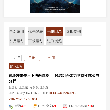
最新录用
优先发表
当期目录
虚拟专刊
引用排行
下载排行
过刊浏览
栏目
目录
封面
矿业工程
循环冲击作用下冻融混凝土–砂岩组合体力学特性试验与
分析
张蓉蓉
,
王嘉诚
,
马冬冬
,
沈永辉
2026, 48(8): 1671-1683.
DOI:
10.13374/j.issn2095-
9389.2025.12.05.001
摘要
(
398
)
HTML全文
(
21
)
[PDF
4088KB
]
(
515
)