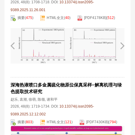
2026, 48(8): 1708-1718.
DOI:
10.13374/j.issn2095-
9389.2025.11.26.001
摘要
(
475
)
HTML全文
(
40
)
[PDF
4178KB
]
(
512
)
深海热液喷口多金属硫化物原位保真采样−解离机理与绿
色提取技术研究
赵乐
,
袁潮
,
徐萌
,
陈领
,
谢和平
2026, 48(8): 1719-1734.
DOI:
10.13374/j.issn2095-
9389.2025.12.12.002
摘要
(
803
)
HTML全文
(
121
)
[PDF
7430KB
]
(
794
)