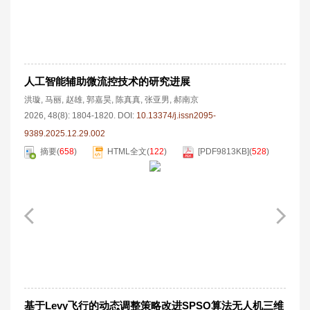
人工智能辅助微流控技术的研究进展
洪璇
,
马丽
,
赵雄
,
郭嘉昊
,
陈真真
,
张亚男
,
郝南京
2026, 48(8): 1804-1820.
DOI:
10.13374/j.issn2095-
9389.2025.12.29.002
摘要
(
658
)
HTML全文
(
122
)
[PDF
9813KB
]
(
528
)
基于Levy飞行的动态调整策略改进SPSO算法无人机三维