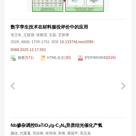
数字孪生技术在材料服役评价中的应用
张卫冬
,
王校源
,
张琬滢
,
文磊
,
艾轶博
2026, 48(8): 1745-1761.
DOI:
10.13374/j.issn2095-
9389.2025.12.17.001
摘要
(
571
)
HTML全文
(
30
)
[PDF
9859KB
]
(
526
)
Nb掺杂调控BaTiO
/g-C
N
异质结光催化产氢
3
3
4
颜佳
,
代翼蓬
,
范佳锋
,
张玮琦
,
朱锋
,
黄国平
,
宋志龙