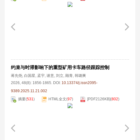
约束与时滞影响下的重型矿用卡车路径跟踪控制
蒋先尧
,
白国星
,
孟宇
,
谢意
,
刘立
,
顾青
,
韩璐爽
2026, 48(8): 1856-1865.
DOI:
10.13374/j.issn2095-
9389.2025.11.21.002
摘要
(
531
)
HTML全文
(
97
)
[PDF
2126KB
]
(
802
)