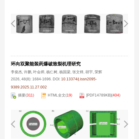
环向双聚能装药爆破致裂机理研究
李俊杰
,
许鹏
,
叶会师
,
杨仁树
,
杨国梁
,
张文铎
,
胡宇
,
荣辉
2026, 48(8): 1684-1696.
DOI:
10.13374/j.issn2095-
9389.2025.11.27.002
摘要
(
311
)
HTML全文
(
19
)
[PDF
14789KB
]
(
404
)